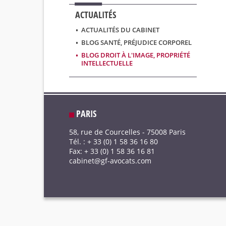
ACTUALITÉS
ACTUALITÉS DU CABINET
•
BLOG SANTÉ, PRÉJUDICE CORPOREL
•
BLOG DROIT À L'IMAGE, PROPRIÉTÉ
•
INTELLECTUELLE
PARIS
58, rue de Courcelles - 75008 Paris
Tél. : + 33 (0) 1 58 36 16 80
Fax: + 33 (0) 1 58 36 16 81
cabinet@gf-avocats.com