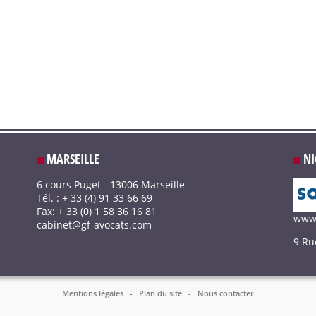
MARSEILLE
NI
6 cours Puget - 13006 Marseille
Tél. : + 33 (4) 91 33 66 69
Fax: + 33 (0) 1 58 36 16 81
www.
cabinet@gf-avocats.com
9 Ru
Mentions légales
-
Plan du site
-
Nous contacter