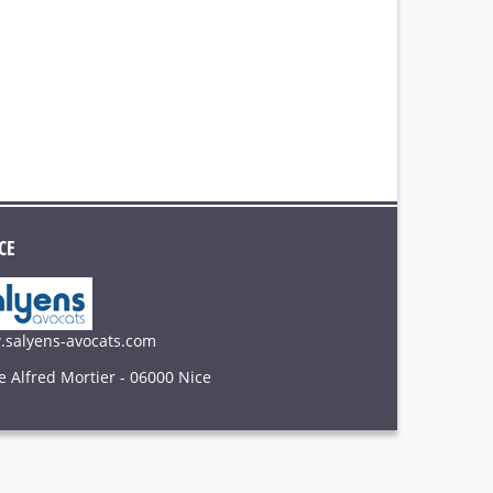
CE
salyens-avocats.com
e Alfred Mortier - 06000 Nice